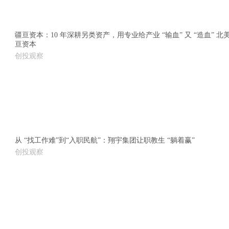
疆亘资本：10 年深耕另类资产，用专业给产业 “输血” 又 “造血”
亘资本
创投观察
从 “找工作难”到“入职民航”：翔宇集团让职教生 “躺着赢”
创投观察