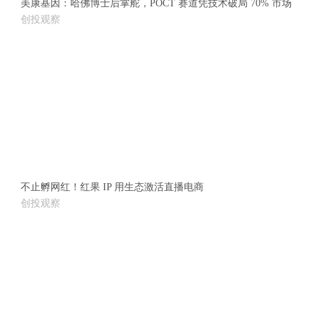
美康基因：哈佛博士后掌舵，POCT 赛道凭技术破局 70% 市场
创投观察
不止孵网红！红果 IP 用生态激活直播电商
创投观察