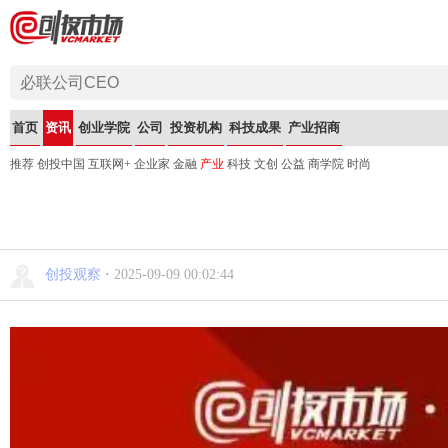
首页
资讯
创业学院
公司
投资机构
科技成果
产业招商
推荐
创投中国
互联网+
企业家
金融
产业
科技
文创
公益
商学院
时尚
创投观察
·
2025-09-09 00:02:44