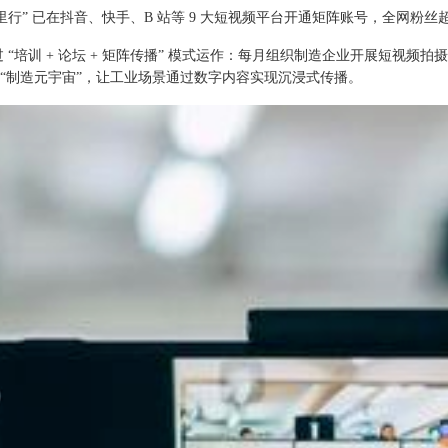
里行” 已在抖音、快手、B 站等 9 大短视频平台开通矩阵账号，全网粉丝
 “培训 + 论坛 + 矩阵传播” 模式运作：每月组织制造企业开展短视
“制造元宇宙”，让工业场景通过数字内容实现沉浸式传播。