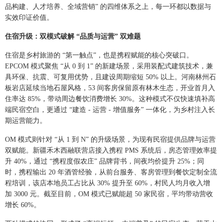
品构建、人才培养、全域营销” 的四维体系之上，每一环都以数据与
实效印证价值。
住宿升级：双模式破解 “品质与运营” 双难题
住宿是乡村旅游的 “第一触点”，也是携程赋能的核心突破口。
EPCOM 模式聚焦 “从 0 到 1” 的新建场景，采用装配式建筑技术，兼
具环保、抗震、可复用优势，且建设周期缩短 50% 以上。河南林州石
板岩店延续当地石屋风格，53 间客房保留原有林木生态，开业首月入
住率达 85%，带动周边餐饮消费增长 30%。这种模式不仅快速填补高
端民宿空白，更通过 “建造 - 运营 - 增值服务” 一体化，为乡村注入长
期运营能力。
OM 模式则针对 “从 1 到 N” 的升级场景，为现有民宿提供品牌与运营
双赋能。新疆禾木西融联营店接入携程 PMS 系统后，房态管理效率提
升 40%，通过 “携程度假农庄” 品牌背书，间夜均价提升 25%；同
时，携程输出 20 年酒管经验，从前台服务、客房管理到餐饮定制全流
程培训，该店本地员工占比从 30% 提升至 60%，村民人均月收入增
加 3000 元。截至目前，OM 模式已赋能超 50 家民宿，平均带动营收
增长 60%。