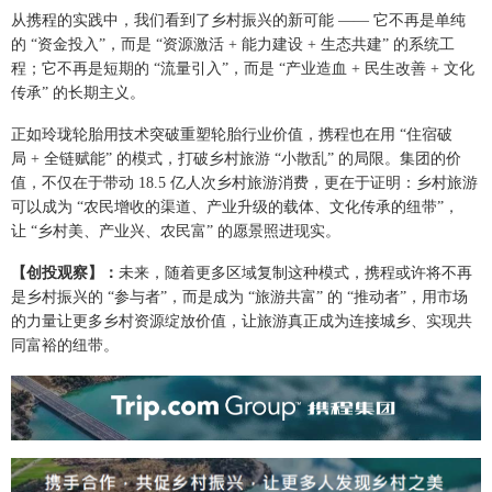
从携程的实践中，我们看到了乡村振兴的新可能 —— 它不再是单纯
的 “资金投入”，而是 “资源激活 + 能力建设 + 生态共建” 的系统工
程；它不再是短期的 “流量引入”，而是 “产业造血 + 民生改善 + 文化
传承” 的长期主义。
正如玲珑轮胎用技术突破重塑轮胎行业价值，携程也在用 “住宿破
局 + 全链赋能” 的模式，打破乡村旅游 “小散乱” 的局限。集团的价
值，不仅在于带动 18.5 亿人次乡村旅游消费，更在于证明：乡村旅游
可以成为 “农民增收的渠道、产业升级的载体、文化传承的纽带”，
让 “乡村美、产业兴、农民富” 的愿景照进现实。
【创投观察】：
未来，随着更多区域复制这种模式，携程或许将不再
是乡村振兴的 “参与者”，而是成为 “旅游共富” 的 “推动者”，用市场
的力量让更多乡村资源绽放价值，让旅游真正成为连接城乡、实现共
同富裕的纽带。