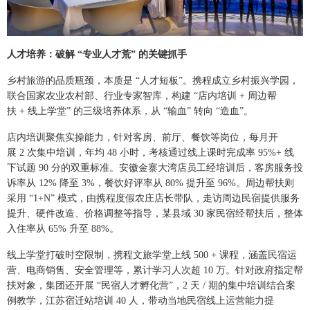
人才培养：破解 “专业人才荒” 的关键抓手
乡村旅游的品质瓶颈，本质是 “人才短板”。携程成立乡村振兴学园，
联合国家农业农村部、行业专家智库，构建 “店内培训 + 周边帮
扶 + 线上学堂” 的三级培养体系，从 “输血” 转向 “造血”。
店内培训聚焦实操能力，针对客房、前厅、餐饮等岗位，每月开
展 2 次集中培训，年均 48 小时，考核通过线上课时完成率 95%+ 线
下试题 90 分的双重标准。安徽金寨大湾店员工经培训后，客房服务投
诉率从 12% 降至 3%，餐饮好评率从 80% 提升至 96%。周边帮扶则
采用 “1+N” 模式，由携程度假农庄店长带队，走访周边民宿提供服务
提升、硬件改造、价格调整等指导，某县域 30 家民宿经帮扶后，整体
入住率从 65% 升至 88%。
线上学堂打破时空限制，携程文旅学堂上线 500 + 课程，涵盖民宿运
营、电商销售、安全管理等，累计学习人次超 10 万。针对政府指定帮
扶对象，集团还开展 “民宿人才孵化营”，2 天 / 期的集中培训结合案
例教学，江苏宿迁站培训 40 人，带动当地民宿线上运营能力提