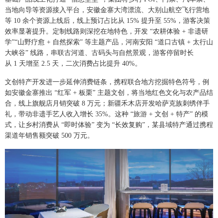
当地向导等资源接入平台，安徽金寨大湾漂流、大别山航空飞行营地
等 10 余个资源上线后，线上预订占比从 15% 提升至 55%，游客决策
效率显著提升。定制线路则深挖在地特色，开发 “农耕体验 + 非遗研
学”“山野疗愈 + 自然探索” 等主题产品，河南安阳 “道口古镇 + 太行山
大峡谷” 线路，串联古河道、古码头与自然景观，游客停留时长
从 1 天增至 2.5 天，二次消费占比提升 40%。
文创特产开发进一步延伸消费链条，携程联合地方挖掘特色符号，例
如安徽金寨推出 “红军 + 板栗” 主题文创，将当地红色文化与农产品结
合，线上旗舰店月销突破 8 万元；新疆禾木店开发哈萨克族刺绣伴手
礼，带动非遗手艺人收入增长 35%。这种 “旅游 + 文创 + 特产” 的模
式，让乡村消费从 “即时体验” 变为 “长效复购”，某县域特产通过携程
渠道年销售额突破 500 万元。