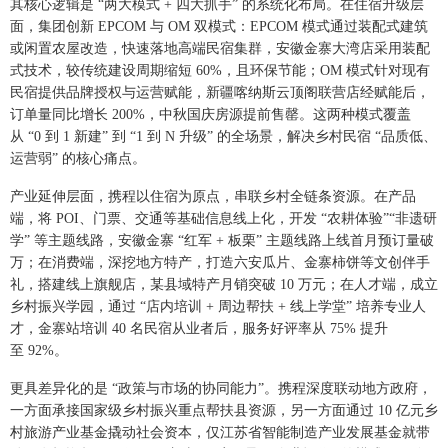
其核心逻辑是 “两大模式 + 四大抓手” 的系统化布局。在住宿升级层
面，集团创新 EPCOM 与 OM 双模式：EPCOM 模式通过装配式建筑
或闲置农屋改造，快速落地高端民宿集群，安徽金寨大湾店采用装配
式技术，较传统建设周期缩短 60%，且环保节能；OM 模式针对现有
民宿提供品牌授权与运营赋能，新疆喀纳斯云顶阁联营店经赋能后，
订单量同比增长 200%，中秋国庆房源提前售罄。这两种模式覆盖
从 “0 到 1 新建” 到 “1 到 N 升级” 的全场景，解决乡村民宿 “品质低、
运营弱” 的核心痛点。
产业延伸层面，携程以住宿为原点，串联乡村全链条资源。在产品
端，将 POI、门票、交通等基础信息线上化，开发 “农耕体验”“非遗研
学” 等主题线路，安徽金寨 “红军 + 板栗” 主题线路上线首月预订量破
万；在消费端，深挖地方特产，打造六安瓜片、金寨柿饼等文创伴手
礼，搭建线上旗舰店，某县域特产月销突破 10 万元；在人才端，成立
乡村振兴学园，通过 “店内培训 + 周边帮扶 + 线上学堂” 培养专业人
才，金寨站培训 40 名民宿从业者后，服务好评率从 75% 提升
至 92%。
更具差异化的是 “政策与市场的协同能力”。携程深度联动地方政府，
一方面承接国家级乡村振兴重点帮扶县资源，另一方面通过 10 亿元乡
村旅游产业基金撬动社会资本，仅江苏省智能制造产业发展基金就带