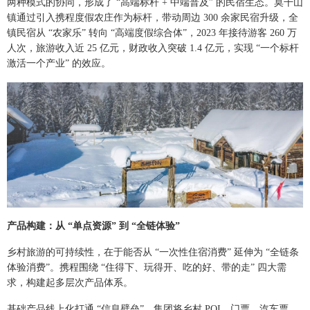
两种模式的协同，形成了 “高端标杆 + 中端普及” 的民宿生态。莫干山
镇通过引入携程度假农庄作为标杆，带动周边 300 余家民宿升级，全
镇民宿从 “农家乐” 转向 “高端度假综合体”，2023 年接待游客 260 万
人次，旅游收入近 25 亿元，财政收入突破 1.4 亿元，实现 “一个标杆
激活一个产业” 的效应。
产品构建：从 “单点资源” 到 “全链体验”
乡村旅游的可持续性，在于能否从 “一次性住宿消费” 延伸为 “全链条
体验消费”。携程围绕 “住得下、玩得开、吃的好、带的走” 四大需
求，构建起多层次产品体系。
基础产品线上化打通 “信息壁垒”，集团将乡村 POI、门票、汽车票、