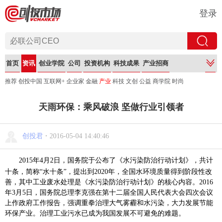
登录
首页
资讯
创业学院
公司
投资机构
科技成果
产业招商
推荐
创投中国
互联网+
企业家
金融
产业
科技
文创
公益
商学院
时尚
天雨环保：乘风破浪 坚做行业引领者
创投君
·
2016-05-04 14:40:46
2015
年
4
月
2
日，国务院于公布了《水污染防治行动计划》，共计
十条，简称“水十条”，提出到
2020
年，全国水环境质量得到阶段性改
善，其中工业废水处理是《水污染防治行动计划》的核心内容。
2016
年
3
月
5
日，国务院总理李克强在第十二届全国人民代表大会四次会议
上作政府工作报告，强调重拳治理大气雾霾和水污染，大力发展节能
环保产业。治理工业污水已成为我国发展不可避免的难题。