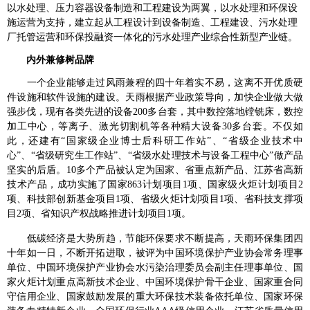
以水处理、压力容器设备制造和工程建设为两翼，以水处理和环保设
施运营为支持，建立起从工程设计到设备制造、工程建设、污水处理
厂托管运营和环保投融资一体化的污水处理产业综合性新型产业链。
内外兼修树品牌
一个企业能够走过风雨兼程的四十年着实不易，这离不开优质硬
件设施和软件设施的建设。天雨根据产业政策导向，加快企业做大做
强步伐，现有各类先进的设备
200
多台套，其中数控落地镗铣床，数控
加工中心，等离子、激光切割机等各种精大设备
30
多台套。不仅如
此，还建有“国家级企业博士后科研工作站”、“省级企业技术中
心”、“省级研究生工作站”、“省级水处理技术与设备工程中心”做产品
坚实的后盾。
10
多个产品被认定为国家、省重点新产品、江苏省高新
技术产品，成功实施了国家
863
计划项目
1
项、国家级火炬计划项目
2
项、科技部创新基金项目
1
项、省级火炬计划项目
1
项、省科技支撑项
目
2
项、省知识产权战略推进计划项目
1
项。
低碳经济是大势所趋，节能环保要求不断提高，天雨环保集团四
十年如一日，不断开拓进取，被评为中国环境保护产业协会常务理事
单位、中国环境保护产业协会水污染治理委员会副主任理事单位、国
家火炬计划重点高新技术企业、中国环境保护骨干企业、国家重合同
守信用企业、国家鼓励发展的重大环保技术装备依托单位、国家环保