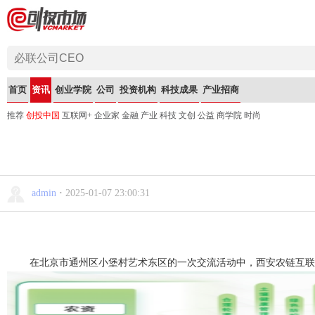
首页
资讯
创业学院
公司
投资机构
科技成果
产业招商
推荐
创投中国
互联网+
企业家
金融
产业
科技
文创
公益
商学院
时尚
admin
·
2025-01-07 23:00:31
在
北京市
通州区小堡村艺术东区的一次交流活动中，
西安农链互联