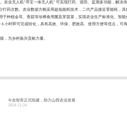
。农业无人机
寻宝一体无人机
可实现打药、巡田、监测多功能，解决
“
”
少打药次数。农业数据方舱采用超低能耗技术，二代产品接近零能耗，其
用于种植金耳、香菇等珍稀食用菌及芽苗菜，实现农业生产标准化、智能
小时即可完成转化，具有高效、环保、肥效高、使用方便等优点，可
- 6
级，为乡村振兴贡献力量。
今农智库正式组建，助力山西农业发展
2024-12-24