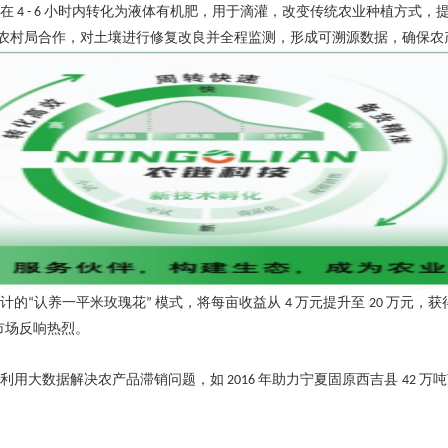
在
小时内转化为液体有机肥，用于滴灌，改变传统农业种植方式，
4 - 6
农村局合作，对土壤进行修复改良并全程监测，形成可溯源数据，确保农
计的
认养一平米玫瑰花
模式，将每亩收益从
万元提升至
万元，获
“
”
4
20
市场反响热烈。
利用大数据解决农产品滞销问题，如
年助力宁夏固原西吉县
万吨
2016
42