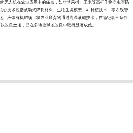
传统无人机在农业应用中的痛点，如对苹果树、玉米等高杆作物病虫害防
核心技术包括被动式降耗材料、生物生境模型、
种植技术、零农残管
AI
化。液体有机肥项目将农业废弃物通过高温液碱技术，在隔绝氧气条件
有效改良土壤，已在多地盐碱地改良中取得显著成效。